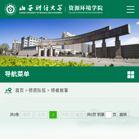
导航菜单
首页
>
师资队伍
>
师者故事
共0条
首页
上页
1
下页
尾页
共0页
到第
页
跳转